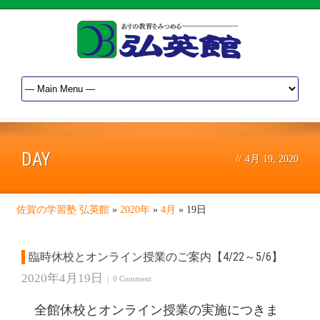
DAY
//
4月 19, 2020
佐賀の学習塾 弘英館
»
2020年
»
4月
»
19日
臨時休校とオンライン授業のご案内【4/22～5/6】
2020年4月19日
|
0 Comment
全館休校とオンライン授業の実施につきま