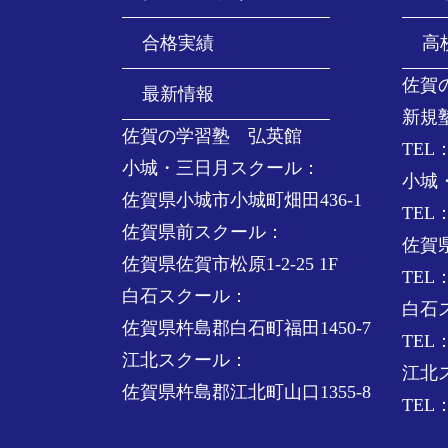
合格実績
高
佐賀
最新情報
新規
佐賀の学習塾 弘英館
TEL：
小城・三日月スクール：
小城
佐賀県小城市小城町畑田436-1
TEL：
佐賀県前スクール：
佐賀
佐賀県佐賀市松原1-2-25 1F
TEL：
白石スクール：
白石
佐賀県杵島郡白石町福田1450-7
TEL：
江北スクール：
江北
佐賀県杵島郡江北町山口1355-8
TEL：