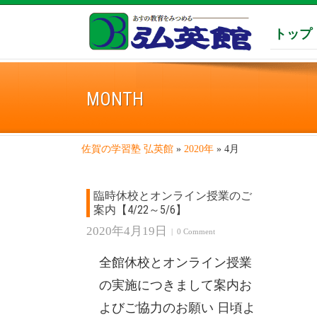
トップ
MONTH
佐賀の学習塾 弘英館
»
2020年
»
4月
臨時休校とオンライン授業のご
案内【4/22～5/6】
2020年4月19日
|
0 Comment
全館休校とオンライン授業
の実施につきまして案内お
よびご協力のお願い 日頃よ