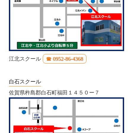
江北スクール
☎ 0952-86-4368
白石スクール
佐賀県杵島郡白石町福田１４５０ー７