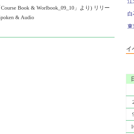
江
sse 「Course Book & Worlbook_09_10」より) リリー
白
ken & Audio
東
イ
1