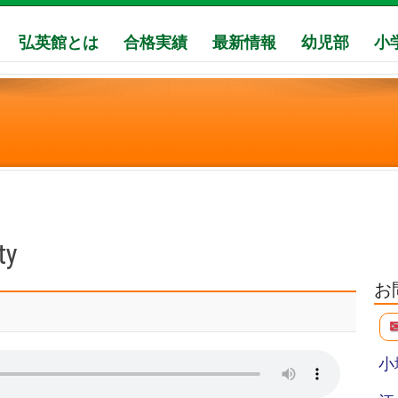
弘英館とは
合格実績
最新情報
幼児部
小
ty
お
小