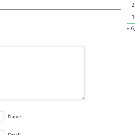
2
3
« 
Name