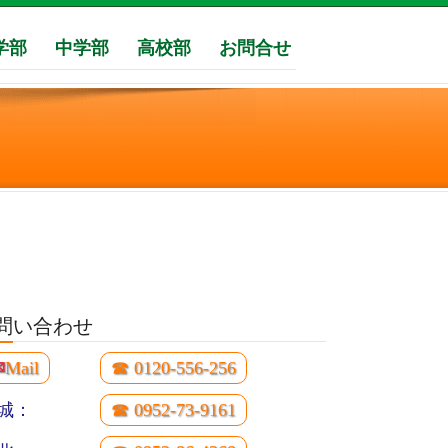
学部
中学部
高校部
お問合せ
問い合わせ
✉
Mail
☎ 0120-556-256
城：
☎ 0952-73-9161