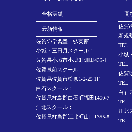
合格実績
高
佐賀
最新情報
新規
佐賀の学習塾 弘英館
TEL：
小城・三日月スクール：
小城
佐賀県小城市小城町畑田436-1
TEL：
佐賀県前スクール：
佐賀
佐賀県佐賀市松原1-2-25 1F
TEL：
白石スクール：
白石
佐賀県杵島郡白石町福田1450-7
TEL：
江北スクール：
江北
佐賀県杵島郡江北町山口1355-8
TEL：