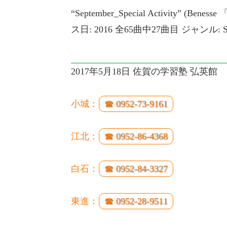
“September_Special Activity” (Bene
ス日: 2016 全65曲中27曲目 ジャンル: Spo
2017年5月18日 佐賀の学習塾 弘英館
小城：
☎ 0952-73-9161
江北：
☎ 0952-86-4368
白石：
☎ 0952-84-3327
東進：
☎ 0952-28-9511