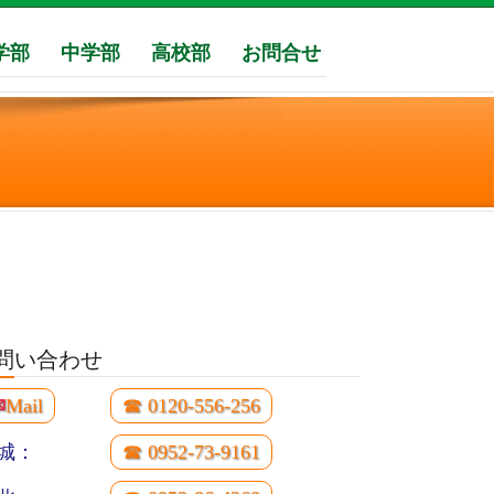
学部
中学部
高校部
お問合せ
問い合わせ
✉
Mail
☎ 0120-556-256
城：
☎ 0952-73-9161