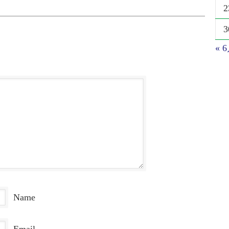
2
3
« 
Name