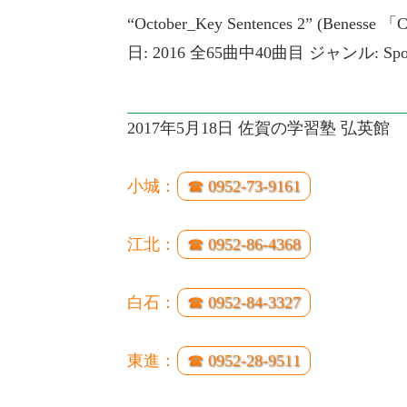
“October_Key Sentences 2” (Beness
日: 2016 全65曲中40曲目 ジャンル: Spok
2017年5月18日 佐賀の学習塾 弘英館
小城：
☎ 0952-73-9161
江北：
☎ 0952-86-4368
白石：
☎ 0952-84-3327
東進：
☎ 0952-28-9511