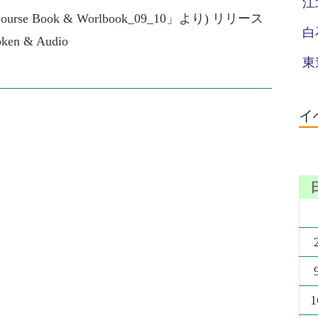
江
e 「Course Book & Worlbook_09_10」より) リリース
白
en & Audio
東
イ
1