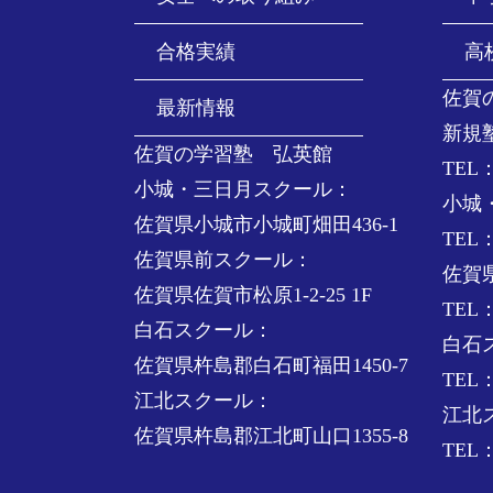
合格実績
高
佐賀
最新情報
新規
佐賀の学習塾 弘英館
TEL：
小城・三日月スクール：
小城
佐賀県小城市小城町畑田436-1
TEL：
佐賀県前スクール：
佐賀
佐賀県佐賀市松原1-2-25 1F
TEL：
白石スクール：
白石
佐賀県杵島郡白石町福田1450-7
TEL：
江北スクール：
江北
佐賀県杵島郡江北町山口1355-8
TEL：