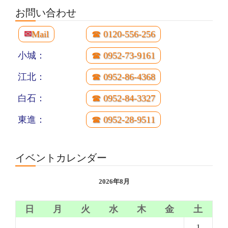
お問い合わせ
✉
Mail
☎ 0120-556-256
小城：
☎ 0952-73-9161
江北：
☎ 0952-86-4368
白石：
☎ 0952-84-3327
東進：
☎ 0952-28-9511
イベントカレンダー
2026年8月
日
月
火
水
木
金
土
1