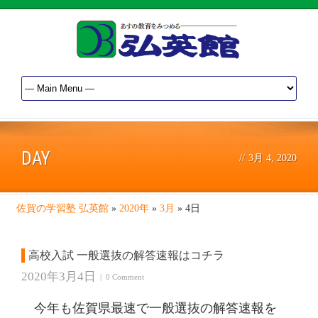
DAY
//
3月 4, 2020
佐賀の学習塾 弘英館
»
2020年
»
3月
»
4日
高校入試 一般選抜の解答速報はコチラ
2020年3月4日
|
0 Comment
今年も佐賀県最速で一般選抜の解答速報を