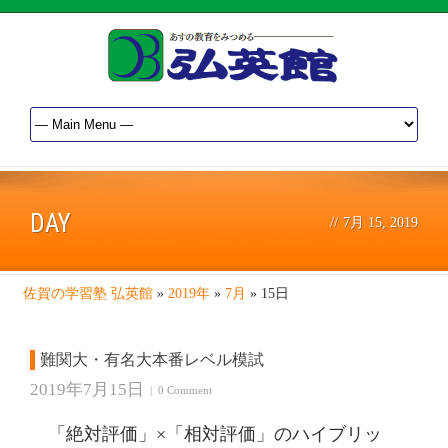
DAY
//
7月 15, 2019
佐賀の学習塾 弘英館
»
2019年
»
7月
»
15日
難関大・有名大本番レベル模試
2019年7月15日
|
0 Comment
「絶対評価」×「相対評価」のハイブリッ