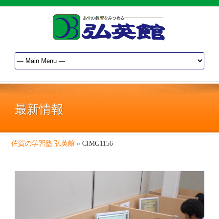
最新情報
佐賀の学習塾 弘英館
»
CIMG1156