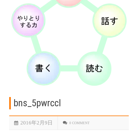
bns_5pwrccl
2016年2月9日
0 COMMENT