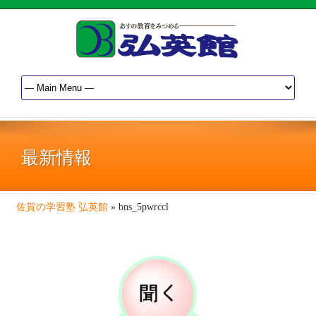
最新情報
佐賀の学習塾 弘英館
»
bns_5pwrccl