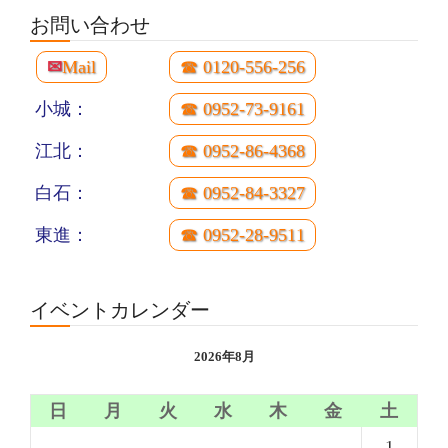
お問い合わせ
✉
Mail
☎ 0120-556-256
小城：
☎ 0952-73-9161
江北：
☎ 0952-86-4368
白石：
☎ 0952-84-3327
東進：
☎ 0952-28-9511
イベントカレンダー
2026年8月
日
月
火
水
木
金
土
1