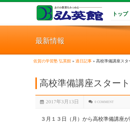
トップ
最新情報
佐賀の学習塾 弘英館
»
過日記事
»
高校準備講座スタ
高校準備講座スター
2017年3月13日
0 COMMENT
３月１３日（月）から高校準備講座が