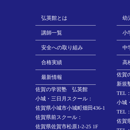
弘英館とは
幼
講師一覧
小
安全への取り組み
中
合格実績
高
佐賀
最新情報
新規
佐賀の学習塾 弘英館
TEL：
小城・三日月スクール：
小城
佐賀県小城市小城町畑田436-1
TEL：
佐賀県前スクール：
佐賀
佐賀県佐賀市松原1-2-25 1F