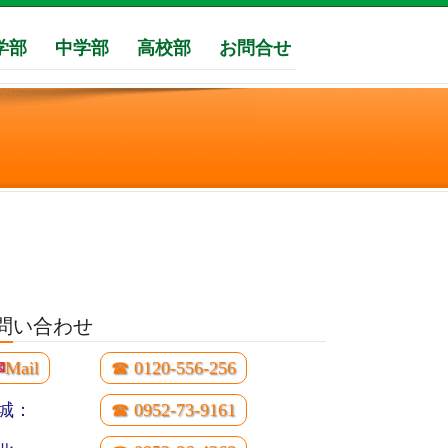
学部
中学部
高校部
お問合せ
問い合わせ
✉
Mail
☎ 0120-556-256
城：
☎ 0952-73-9161