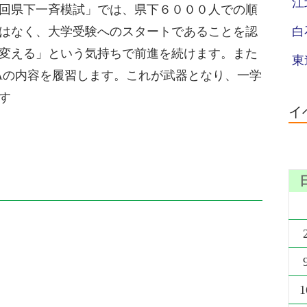
江
回県下一斉模試」では、県下６０００人での順
はなく、大学受験へのスタートであることを認
白
変える」という気持ちで前進を続けます。また
東
IAの内容を履習します。これが武器となり、一学
す
イ
1