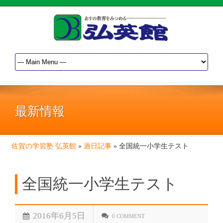
最新情報
佐賀の学習塾 弘英館
»
過日記事
»
全国統一小学生テスト
全国統一小学生テスト
2016年6月5日
0 COMMENT