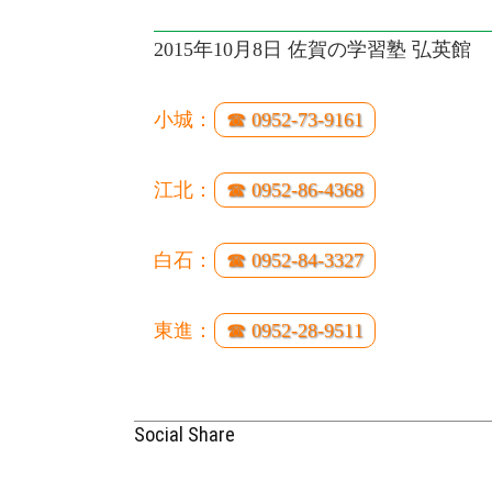
2015年10月8日 佐賀の学習塾 弘英館
小城：
☎ 0952-73-9161
江北：
☎ 0952-86-4368
白石：
☎ 0952-84-3327
東進：
☎ 0952-28-9511
Social Share