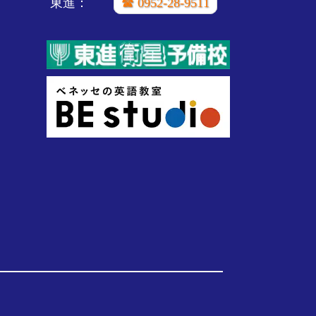
東進：
☎ 0952-28-9511