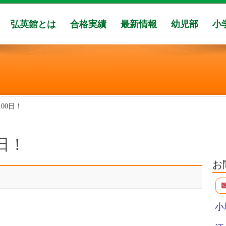
弘英館とは
合格実績
最新情報
幼児部
小
00日！
日！
お
小