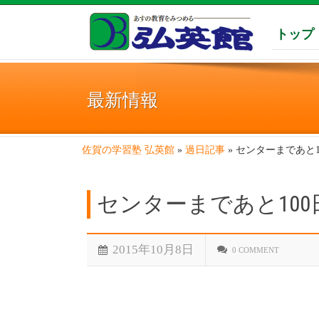
トップ
最新情報
佐賀の学習塾 弘英館
»
過日記事
»
センターまであと1
センターまであと100
2015年10月8日
0 COMMENT