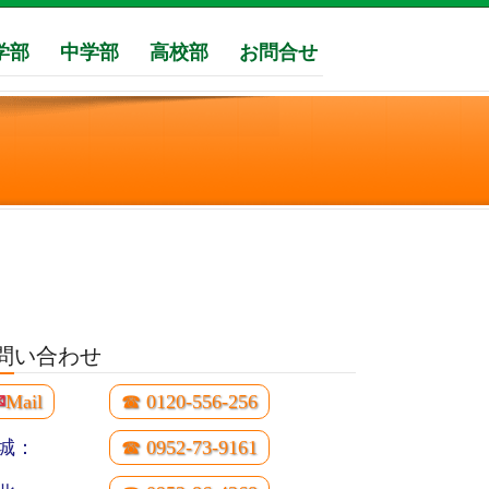
学部
中学部
高校部
お問合せ
問い合わせ
✉
Mail
☎ 0120-556-256
城：
☎ 0952-73-9161