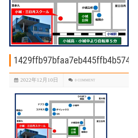
1429ffb97bfaa7eb445ffb4b574d
2022年12月10日
0 COMMENT