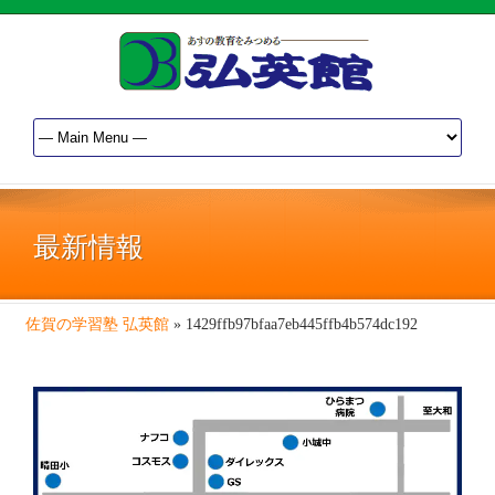
最新情報
佐賀の学習塾 弘英館
»
1429ffb97bfaa7eb445ffb4b574dc192