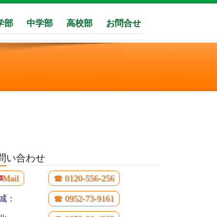
学部
中学部
高校部
お問合せ
問い合わせ
✉
Mail
☎ 0120-556-256
城：
☎ 0952-73-9161