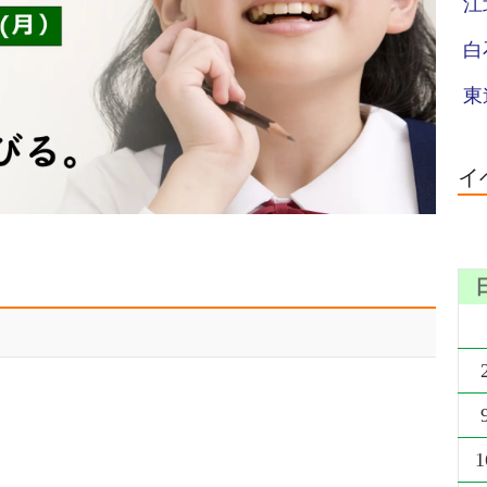
江
白
東
イ
1