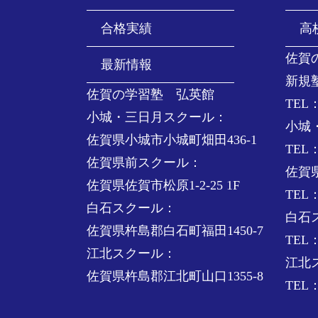
合格実績
高
佐賀
最新情報
新規
佐賀の学習塾 弘英館
TEL：
小城・三日月スクール：
小城
佐賀県小城市小城町畑田436-1
TEL：
佐賀県前スクール：
佐賀
佐賀県佐賀市松原1-2-25 1F
TEL：
白石スクール：
白石
佐賀県杵島郡白石町福田1450-7
TEL：
江北スクール：
江北
佐賀県杵島郡江北町山口1355-8
TEL：