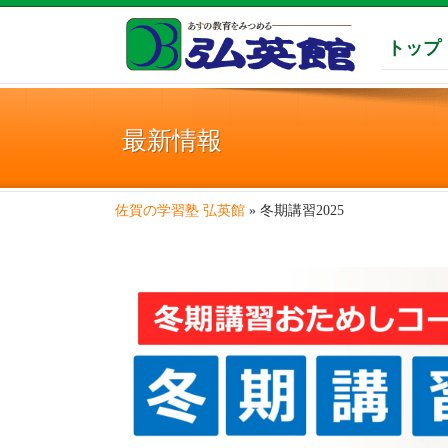
トップ
最新情報
佐賀の学習塾 弘英館
»
冬期講習2025