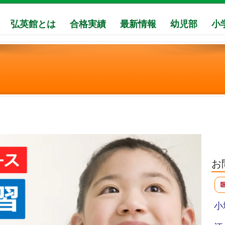
弘英館とは
合格実績
最新情報
幼児部
小
お
小