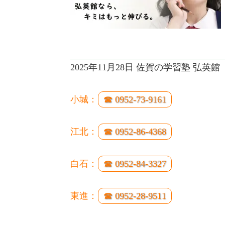
2025年11月28日 佐賀の学習塾 弘英館
小城：
☎ 0952-73-9161
江北：
☎ 0952-86-4368
白石：
☎ 0952-84-3327
東進：
☎ 0952-28-9511