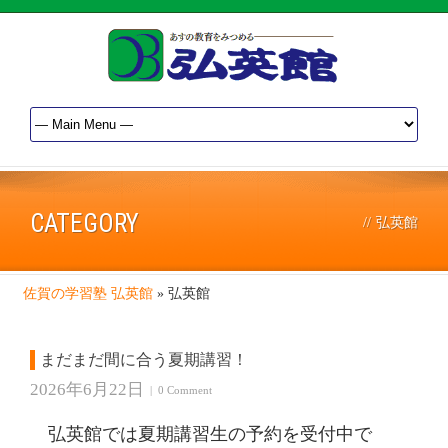
CATEGORY
//
弘英館
佐賀の学習塾 弘英館
»
弘英館
まだまだ間に合う夏期講習！
2026年6月22日
|
0 Comment
弘英館では夏期講習生の予約を受付中で